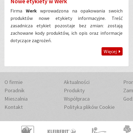
Nowe etykiety w Werk
Firma
Werk
wprowadzona na opakowania swoich
produktów nowe etykiety informacyjne. Treść
zasadnicza etykiet pozostaje bez zmian: zostają
zachowane kody produktów, ich opis oraz informacje
dotyczące zagrożeń.
Więcej
O firmie
Aktualności
Pro
Poradnik
Produkty
Zam
Mieszalnia
Współpraca
Godz
Kontakt
Polityka plików Cookie