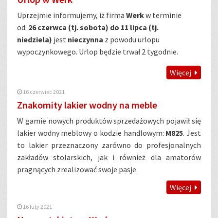
Uprzejmie informujemy, iż firma
Werk
w terminie
od:
26 czerwca (tj. sobota) do 11 lipca (tj.
niedziela)
jest
nieczynna
z powodu urlopu
wypoczynkowego. Urlop będzie trwał 2 tygodnie.
Więcej
16 czerwiec 2021
Znakomity lakier wodny na meble
W gamie nowych produktów sprzedażowych pojawił się
lakier wodny meblowy o kodzie handlowym:
M825
. Jest
to lakier przeznaczony zarówno do profesjonalnych
zakładów stolarskich, jak i również dla amatorów
pragnących zrealizować swoje pasje.
Więcej
16 luty 2021