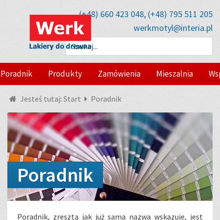
(+48) 660 423 048, (+48) 795 511 205
werkmotyl@interia.pl
Poradnik
Produkty
Zamówienia
Mieszalnia
Ws
Jesteś tutaj:
Start
Poradnik
Poradnik
Poradnik, zresztą jak już sama nazwa wskazuje, jest