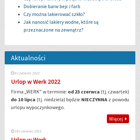
Dobieranie barw bejc i farb
Czy można lakierować szkło?
Jak nanosić lakiery wodne, które są
przeznaczone na zewnątrz?
Aktualności
6 czerwiec 2022
Urlop w Werk 2022
Firma „WERK” w terminie:
od 23 czerwca
(tj. czwartek)
do 10 lipca
(tj. niedziela) będzie
NIECZYNNA
z powodu
urlopu wypoczynkowego.
Więcej
18 czerwiec 2021
Urlop w Werk