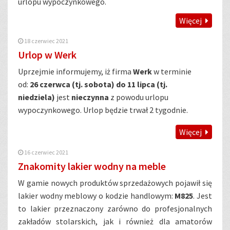
urlopu wypoczynkowego.
Więcej
18 czerwiec 2021
Urlop w Werk
Uprzejmie informujemy, iż firma
Werk
w terminie
od:
26 czerwca (tj. sobota) do 11 lipca (tj.
niedziela)
jest
nieczynna
z powodu urlopu
wypoczynkowego. Urlop będzie trwał 2 tygodnie.
Więcej
16 czerwiec 2021
Znakomity lakier wodny na meble
W gamie nowych produktów sprzedażowych pojawił się
lakier wodny meblowy o kodzie handlowym:
M825
. Jest
to lakier przeznaczony zarówno do profesjonalnych
zakładów stolarskich, jak i również dla amatorów