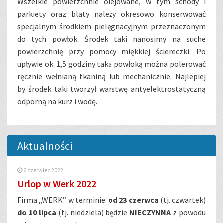
Wszelkie powierzchnie olejowane, w tym schody i
parkiety oraz blaty należy okresowo konserwować
specjalnym środkiem pielęgnacyjnym przeznaczonym
do tych powłok. Środek taki nanosimy na suche
powierzchnię przy pomocy miękkiej ściereczki. Po
upływie ok. 1,5 godziny taka powłoką można polerować
ręcznie wełnianą tkaniną lub mechanicznie. Najlepiej
by środek taki tworzył warstwę antyelektrostatyczną
odporną na kurz i wodę.
Aktualności
6 czerwiec 2022
Urlop w Werk 2022
Firma „WERK” w terminie:
od 23 czerwca
(tj. czwartek)
do 10 lipca
(tj. niedziela) będzie
NIECZYNNA
z powodu