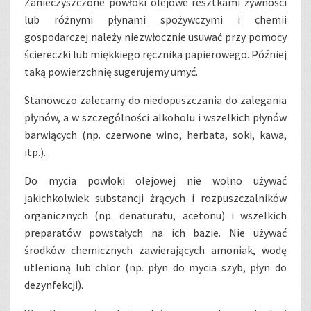
Zanieczyszczone powłoki olejowe resztkami żywności
lub różnymi płynami spożywczymi i chemii
gospodarczej należy niezwłocznie usuwać przy pomocy
ściereczki lub miękkiego ręcznika papierowego. Później
taką powierzchnię sugerujemy umyć.
Stanowczo zalecamy do niedopuszczania do zalegania
płynów, a w szczególności alkoholu i wszelkich płynów
barwiących (np. czerwone wino, herbata, soki, kawa,
itp.).
Do mycia powłoki olejowej nie wolno używać
jakichkolwiek substancji żrących i rozpuszczalników
organicznych (np. denaturatu, acetonu) i wszelkich
preparatów powstałych na ich bazie. Nie używać
środków chemicznych zawierających amoniak, wodę
utlenioną lub chlor (np. płyn do mycia szyb, płyn do
dezynfekcji).