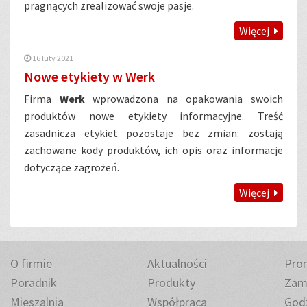
pragnących zrealizować swoje pasje.
Więcej
16 luty 2021
Nowe etykiety w Werk
Firma
Werk
wprowadzona na opakowania swoich
produktów nowe etykiety informacyjne. Treść
zasadnicza etykiet pozostaje bez zmian: zostają
zachowane kody produktów, ich opis oraz informacje
dotyczące zagrożeń.
Więcej
O firmie
Aktualności
Pro
Poradnik
Produkty
Zam
Mieszalnia
Współpraca
Godz