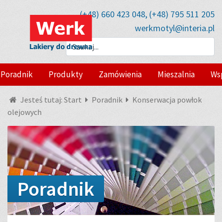
(+48) 660 423 048, (+48) 795 511 205
werkmotyl@interia.pl
Poradnik
Produkty
Zamówienia
Mieszalnia
Ws
Jesteś tutaj:
Start
Poradnik
Konserwacja powłok
olejowych
Poradnik