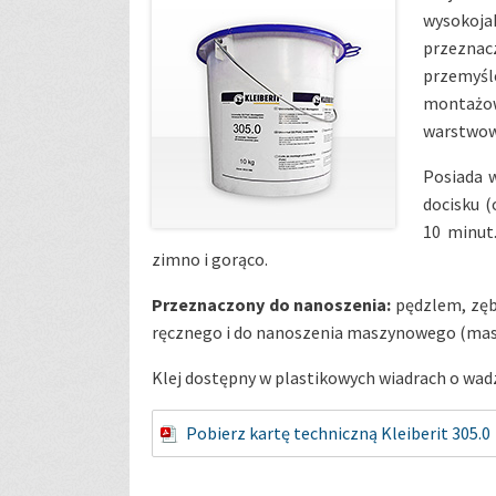
wysokoja
przezna
przemyś
montażo
warstwowy
Posiada 
docisku (
10 minut.
zimno i gorąco.
Przeznaczony do nanoszenia:
pędzlem, zęb
ręcznego i do nanoszenia maszynowego (masz
Klej dostępny w plastikowych wiadrach o wadz
Pobierz kartę techniczną Kleiberit 305.0