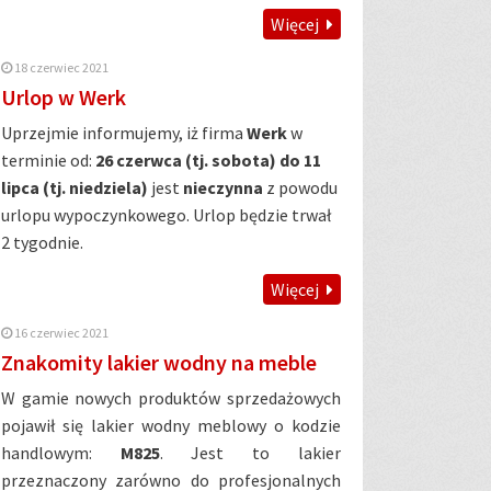
Więcej
18 czerwiec 2021
Urlop w Werk
Uprzejmie informujemy, iż firma
Werk
w
terminie od:
26 czerwca (tj. sobota) do 11
lipca (tj. niedziela)
jest
nieczynna
z powodu
urlopu wypoczynkowego. Urlop będzie trwał
2 tygodnie.
Więcej
16 czerwiec 2021
Znakomity lakier wodny na meble
W gamie nowych produktów sprzedażowych
pojawił się lakier wodny meblowy o kodzie
handlowym:
M825
. Jest to lakier
przeznaczony zarówno do profesjonalnych