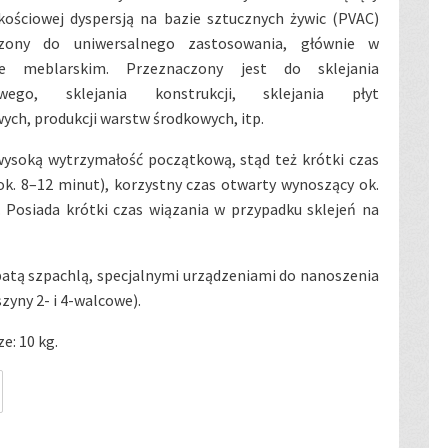
kościowej dyspersją na bazie sztucznych żywic (PVAC)
czony do uniwersalnego zastosowania, głównie w
le meblarskim. Przeznaczony jest do sklejania
wego, sklejania konstrukcji, sklejania płyt
ch, produkcji warstw środkowych, itp.
wysoką wytrzymałość początkową, stąd też krótki czas
ok. 8–12 minut), korzystny czas otwarty wynoszący ok.
 Posiada krótki czas wiązania w przypadku sklejeń na
atą szpachlą, specjalnymi urządzeniami do nanoszenia
yny 2- i 4-walcowe).
e: 10 kg.