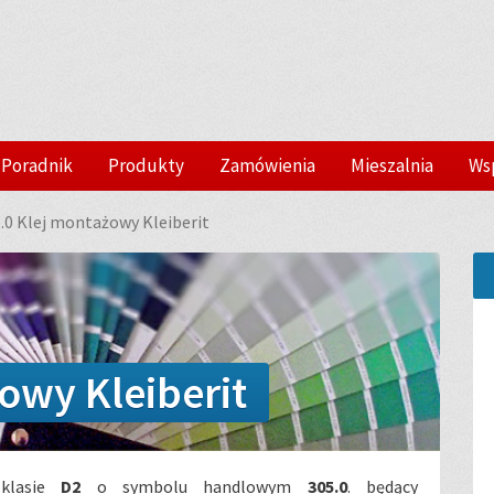
Poradnik
Produkty
Zamówienia
Mieszalnia
Ws
.0 Klej montażowy Kleiberit
owy Kleiberit
klasie
D2
o symbolu handlowym
305.0
. będący