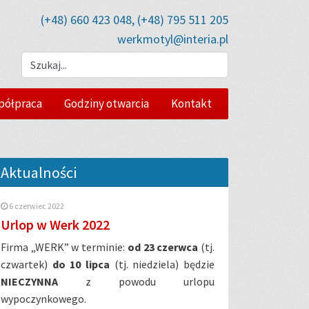
(+48) 660 423 048, (+48) 795 511 205
werkmotyl@interia.pl
półpraca
Godziny otwarcia
Kontakt
Aktualności
6 czerwiec 2022
Urlop w Werk 2022
Firma „WERK” w terminie:
od 23 czerwca
(tj.
czwartek)
do 10 lipca
(tj. niedziela) będzie
NIECZYNNA
z powodu urlopu
wypoczynkowego.