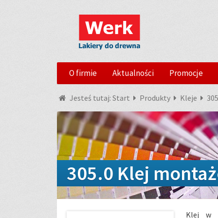
O firmie
Aktualności
Promocje
Jesteś tutaj:
Start
Produkty
Kleje
305
305.0 Klej montaż
Klej w 