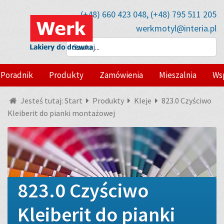
(+48) 660 423 048, (+48) 795 511 205
werkmotyl@interia.pl
Poradnik
Produkty
Zamówienia
Mieszalnia
Ws
Jesteś tutaj:
Start
Produkty
Kleje
823.0 Czyściwo
Kleiberit do pianki montażowej
823.0 Czyściwo
Kleiberit do pianki