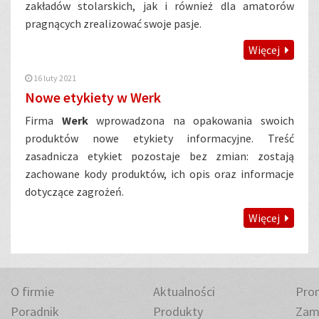
zakładów stolarskich, jak i również dla amatorów
pragnących zrealizować swoje pasje.
Więcej
16 luty 2021
Nowe etykiety w Werk
Firma
Werk
wprowadzona na opakowania swoich
produktów nowe etykiety informacyjne. Treść
zasadnicza etykiet pozostaje bez zmian: zostają
zachowane kody produktów, ich opis oraz informacje
dotyczące zagrożeń.
Więcej
O firmie
Aktualności
Pro
Poradnik
Produkty
Zam