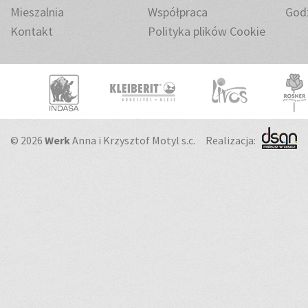
Mieszalnia
Współpraca
Godz
Kontakt
Polityka plików Cookie
© 2026
Werk
Anna i Krzysztof Motyl s.c.
Realizacja: