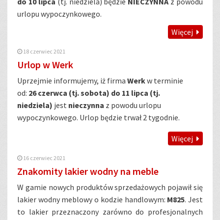
do 10 lipca
(tj. niedziela) będzie
NIECZYNNA
z powodu
urlopu wypoczynkowego.
Więcej
18 czerwiec 2021
Urlop w Werk
Uprzejmie informujemy, iż firma
Werk
w terminie
od:
26 czerwca (tj. sobota) do 11 lipca (tj.
niedziela)
jest
nieczynna
z powodu urlopu
wypoczynkowego. Urlop będzie trwał 2 tygodnie.
Więcej
16 czerwiec 2021
Znakomity lakier wodny na meble
W gamie nowych produktów sprzedażowych pojawił się
lakier wodny meblowy o kodzie handlowym:
M825
. Jest
to lakier przeznaczony zarówno do profesjonalnych