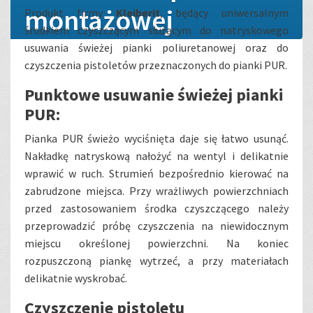
montażowej
Produkt firmy
Kleiberit
, będący uniwersalnym
środkiem czyszczącym służącym do natryskowego
usuwania świeżej pianki poliuretanowej oraz do
czyszczenia pistoletów przeznaczonych do pianki PUR.
Punktowe usuwanie świeżej pianki
PUR:
Pianka PUR świeżo wyciśnięta daje się łatwo usunąć.
Nakładkę natryskową nałożyć na wentyl i delikatnie
wprawić w ruch. Strumień bezpośrednio kierować na
zabrudzone miejsca. Przy wrażliwych powierzchniach
przed zastosowaniem środka czyszczącego należy
przeprowadzić próbę czyszczenia na niewidocznym
miejscu określonej powierzchni. Na koniec
rozpuszczoną piankę wytrzeć, a przy materiałach
delikatnie wyskrobać.
Czyszczenie pistoletu